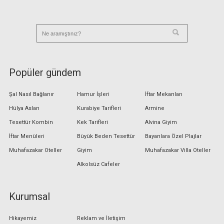
Popüler gündem
Şal Nasıl Bağlanır
Hamur İşleri
İftar Mekanları
Hülya Aslan
Kurabiye Tarifleri
Armine
Tesettür Kombin
Kek Tarifleri
Alvina Giyim
İftar Menüleri
Büyük Beden Tesettür
Bayanlara Özel Plajlar
Muhafazakar Oteller
Giyim
Muhafazakar Villa Oteller
Alkolsüz Cafeler
Kurumsal
Hikayemiz
Reklam ve İletişim