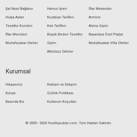
Şal Nasıl Bağlanır
Hamur İşleri
İftar Mekanları
Hülya Aslan
Kurabiye Tarifleri
Armine
Tesettür Kombin
Kek Tarifleri
Alvina Giyim
İftar Menüleri
Büyük Beden Tesettür
Bayanlara Özel Plajlar
Muhafazakar Oteller
Giyim
Muhafazakar Villa Oteller
Alkolsüz Cafeler
Kurumsal
Hikayemiz
Reklam ve İletişim
Künye
Gizlilik Politikası
Basında Biz
Kullanım Koşulları
© 2009 - 2024 Yesiltopuklar.com. Tüm Hakları Saklıdır.