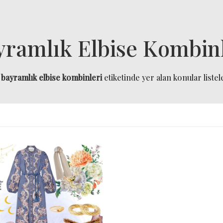
yramlık Elbise Kombinl
a
bayramlık elbise kombinleri
etiketinde yer alan konular listel