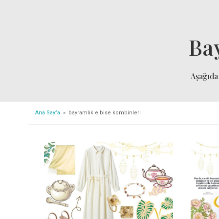
Ba
Aşağıd
Ana Sayfa
» bayramlık elbise kombinleri