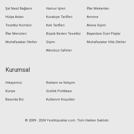
Şal Nasıl Bağlanır
Hamur İşleri
İftar Mekanları
Hülya Aslan
Kurabiye Tarifleri
Armine
Tesettür Kombin
Kek Tarifleri
Alvina Giyim
İftar Menüleri
Büyük Beden Tesettür
Bayanlara Özel Plajlar
Muhafazakar Oteller
Giyim
Muhafazakar Villa Oteller
Alkolsüz Cafeler
Kurumsal
Hikayemiz
Reklam ve İletişim
Künye
Gizlilik Politikası
Basında Biz
Kullanım Koşulları
© 2009 - 2024 Yesiltopuklar.com. Tüm Hakları Saklıdır.