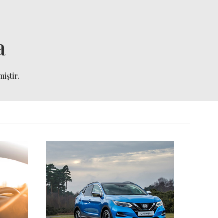
a
iştir.