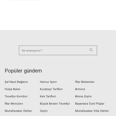
Popüler gündem
Şal Nasıl Bağlanır
Hamur İşleri
İftar Mekanları
Hülya Aslan
Kurabiye Tarifleri
Armine
Tesettür Kombin
Kek Tarifleri
Alvina Giyim
İftar Menüleri
Büyük Beden Tesettür
Bayanlara Özel Plajlar
Muhafazakar Oteller
Giyim
Muhafazakar Villa Oteller