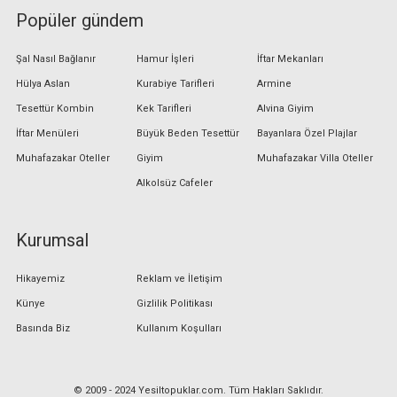
Popüler gündem
Şal Nasıl Bağlanır
Hamur İşleri
İftar Mekanları
Hülya Aslan
Kurabiye Tarifleri
Armine
Tesettür Kombin
Kek Tarifleri
Alvina Giyim
İftar Menüleri
Büyük Beden Tesettür
Bayanlara Özel Plajlar
Muhafazakar Oteller
Giyim
Muhafazakar Villa Oteller
Alkolsüz Cafeler
Kurumsal
Hikayemiz
Reklam ve İletişim
Künye
Gizlilik Politikası
Basında Biz
Kullanım Koşulları
© 2009 - 2024 Yesiltopuklar.com. Tüm Hakları Saklıdır.