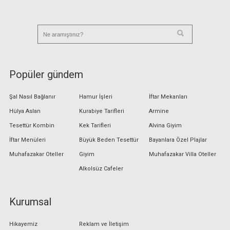
Popüler gündem
Şal Nasıl Bağlanır
Hamur İşleri
İftar Mekanları
Hülya Aslan
Kurabiye Tarifleri
Armine
Tesettür Kombin
Kek Tarifleri
Alvina Giyim
İftar Menüleri
Büyük Beden Tesettür
Bayanlara Özel Plajlar
Muhafazakar Oteller
Giyim
Muhafazakar Villa Oteller
Alkolsüz Cafeler
Kurumsal
Hikayemiz
Reklam ve İletişim