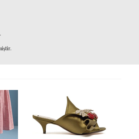
i
iştir.