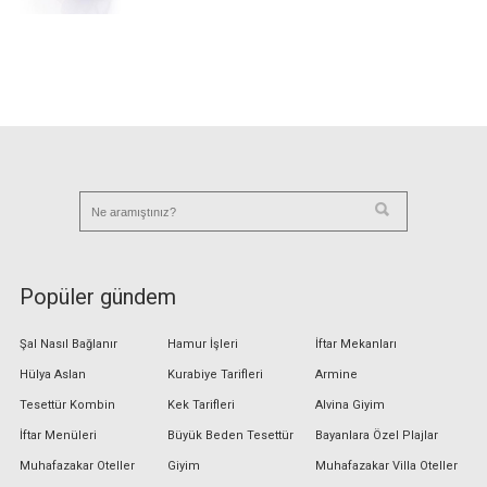
Popüler gündem
Şal Nasıl Bağlanır
Hamur İşleri
İftar Mekanları
Hülya Aslan
Kurabiye Tarifleri
Armine
Tesettür Kombin
Kek Tarifleri
Alvina Giyim
İftar Menüleri
Büyük Beden Tesettür
Bayanlara Özel Plajlar
Muhafazakar Oteller
Giyim
Muhafazakar Villa Oteller