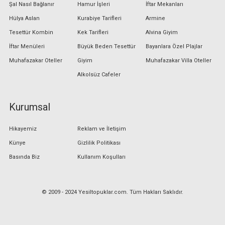
Şal Nasıl Bağlanır
Hamur İşleri
İftar Mekanları
Hülya Aslan
Kurabiye Tarifleri
Armine
Tesettür Kombin
Kek Tarifleri
Alvina Giyim
İftar Menüleri
Büyük Beden Tesettür
Bayanlara Özel Plajlar
Muhafazakar Oteller
Giyim
Muhafazakar Villa Oteller
Alkolsüz Cafeler
Kurumsal
Hikayemiz
Reklam ve İletişim
Künye
Gizlilik Politikası
Basında Biz
Kullanım Koşulları
© 2009 - 2024 Yesiltopuklar.com. Tüm Hakları Saklıdır.