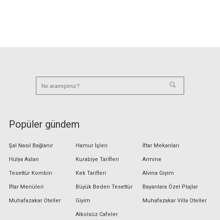
Popüler gündem
Şal Nasıl Bağlanır
Hamur İşleri
İftar Mekanları
Hülya Aslan
Kurabiye Tarifleri
Armine
Tesettür Kombin
Kek Tarifleri
Alvina Giyim
İftar Menüleri
Büyük Beden Tesettür
Bayanlara Özel Plajlar
Muhafazakar Oteller
Giyim
Muhafazakar Villa Oteller
Alkolsüz Cafeler