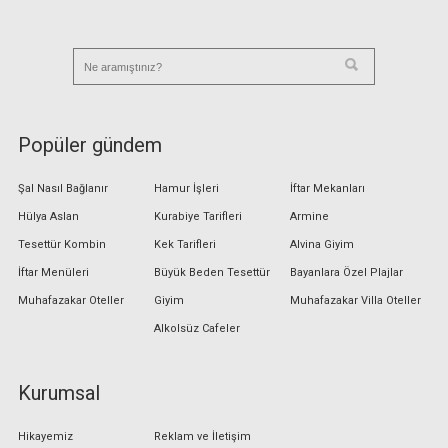
Popüler gündem
Şal Nasıl Bağlanır
Hamur İşleri
İftar Mekanları
Hülya Aslan
Kurabiye Tarifleri
Armine
Tesettür Kombin
Kek Tarifleri
Alvina Giyim
İftar Menüleri
Büyük Beden Tesettür
Bayanlara Özel Plajlar
Muhafazakar Oteller
Giyim
Muhafazakar Villa Oteller
Alkolsüz Cafeler
Kurumsal
Hikayemiz
Reklam ve İletişim