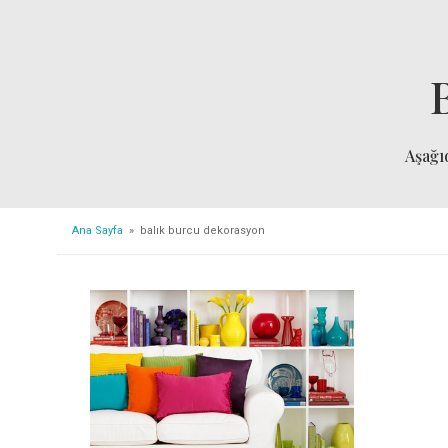
Aşağı
Ana Sayfa
» balık burcu dekorasyon