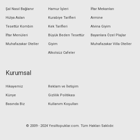
Şal Nasıl Bağlanır
Hamur İşleri
İftar Mekanları
Hülya Aslan
Kurabiye Tarifleri
Armine
Tesettür Kombin
Kek Tarifleri
Alvina Giyim
İftar Menüleri
Büyük Beden Tesettür
Bayanlara Özel Plajlar
Muhafazakar Oteller
Giyim
Muhafazakar Villa Oteller
Alkolsüz Cafeler
Kurumsal
Hikayemiz
Reklam ve İletişim
Künye
Gizlilik Politikası
Basında Biz
Kullanım Koşulları
© 2009 - 2024 Yesiltopuklar.com. Tüm Hakları Saklıdır.