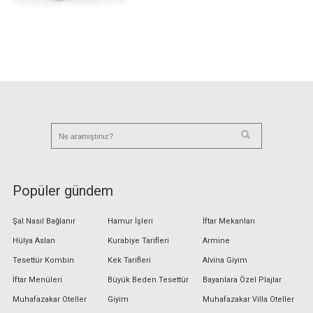
Popüler gündem
Şal Nasıl Bağlanır
Hamur İşleri
İftar Mekanları
Hülya Aslan
Kurabiye Tarifleri
Armine
Tesettür Kombin
Kek Tarifleri
Alvina Giyim
İftar Menüleri
Büyük Beden Tesettür
Bayanlara Özel Plajlar
Muhafazakar Oteller
Giyim
Muhafazakar Villa Oteller