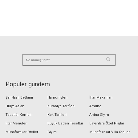
Popüler gündem
Şal Nasıl Bağlanır
Hamur İşleri
İftar Mekanları
Hülya Aslan
Kurabiye Tarifleri
Armine
Tesettür Kombin
Kek Tarifleri
Alvina Giyim
İftar Menüleri
Büyük Beden Tesettür
Bayanlara Özel Plajlar
Muhafazakar Oteller
Giyim
Muhafazakar Villa Oteller