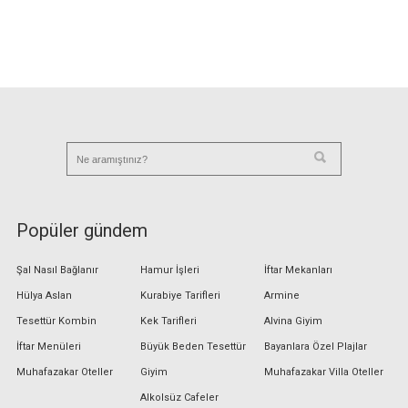
Popüler gündem
Şal Nasıl Bağlanır
Hamur İşleri
İftar Mekanları
Hülya Aslan
Kurabiye Tarifleri
Armine
Tesettür Kombin
Kek Tarifleri
Alvina Giyim
İftar Menüleri
Büyük Beden Tesettür
Bayanlara Özel Plajlar
Muhafazakar Oteller
Giyim
Muhafazakar Villa Oteller
Alkolsüz Cafeler