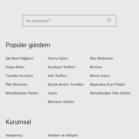
Popüler gündem
Şal Nasıl Bağlanır
Hamur İşleri
İftar Mekanları
Hülya Aslan
Kurabiye Tarifleri
Armine
Tesettür Kombin
Kek Tarifleri
Alvina Giyim
İftar Menüleri
Büyük Beden Tesettür
Bayanlara Özel Plajlar
Muhafazakar Oteller
Giyim
Muhafazakar Villa Oteller
Alkolsüz Cafeler
Kurumsal
Hikayemiz
Reklam ve İletişim