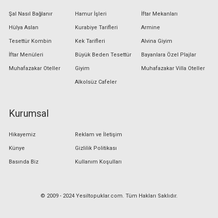
Şal Nasıl Bağlanır
Hamur İşleri
İftar Mekanları
Hülya Aslan
Kurabiye Tarifleri
Armine
Tesettür Kombin
Kek Tarifleri
Alvina Giyim
İftar Menüleri
Büyük Beden Tesettür
Bayanlara Özel Plajlar
Muhafazakar Oteller
Giyim
Muhafazakar Villa Oteller
Alkolsüz Cafeler
Kurumsal
Hikayemiz
Reklam ve İletişim
Künye
Gizlilik Politikası
Basında Biz
Kullanım Koşulları
© 2009 - 2024 Yesiltopuklar.com. Tüm Hakları Saklıdır.