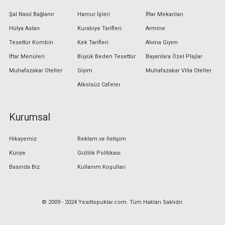
Şal Nasıl Bağlanır
Hamur İşleri
İftar Mekanları
Hülya Aslan
Kurabiye Tarifleri
Armine
Tesettür Kombin
Kek Tarifleri
Alvina Giyim
İftar Menüleri
Büyük Beden Tesettür
Bayanlara Özel Plajlar
Muhafazakar Oteller
Giyim
Muhafazakar Villa Oteller
Alkolsüz Cafeler
Kurumsal
Hikayemiz
Reklam ve İletişim
Künye
Gizlilik Politikası
Basında Biz
Kullanım Koşulları
© 2009 - 2024 Yesiltopuklar.com. Tüm Hakları Saklıdır.