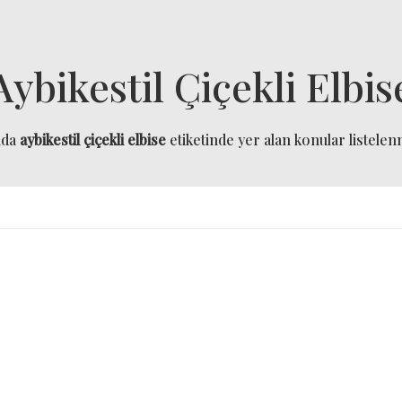
Aybikestil Çiçekli Elbis
ıda
aybikestil çiçekli elbise
etiketinde yer alan konular listelenm