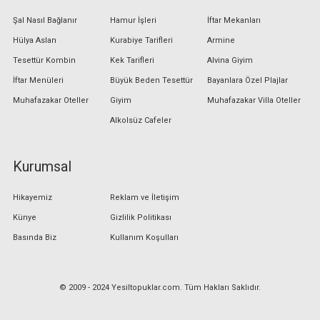
Şal Nasıl Bağlanır
Hamur İşleri
İftar Mekanları
Hülya Aslan
Kurabiye Tarifleri
Armine
Tesettür Kombin
Kek Tarifleri
Alvina Giyim
İftar Menüleri
Büyük Beden Tesettür
Bayanlara Özel Plajlar
Muhafazakar Oteller
Giyim
Muhafazakar Villa Oteller
Alkolsüz Cafeler
Kurumsal
Hikayemiz
Reklam ve İletişim
Künye
Gizlilik Politikası
Basında Biz
Kullanım Koşulları
© 2009 - 2024 Yesiltopuklar.com. Tüm Hakları Saklıdır.