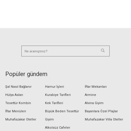
Popüler gündem
Şal Nasıl Bağlanır
Hamur İşleri
İftar Mekanları
Hülya Aslan
Kurabiye Tarifleri
Armine
Tesettür Kombin
Kek Tarifleri
Alvina Giyim
İftar Menüleri
Büyük Beden Tesettür
Bayanlara Özel Plajlar
Muhafazakar Oteller
Giyim
Muhafazakar Villa Oteller
Alkolsüz Cafeler