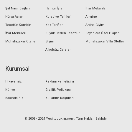
Şal Nasıl Bağlanır
Hamur İşleri
İftar Mekanları
Hülya Aslan
Kurabiye Tarifleri
Armine
Tesettür Kombin
Kek Tarifleri
Alvina Giyim
İftar Menüleri
Büyük Beden Tesettür
Bayanlara Özel Plajlar
Muhafazakar Oteller
Giyim
Muhafazakar Villa Oteller
Alkolsüz Cafeler
Kurumsal
Hikayemiz
Reklam ve İletişim
Künye
Gizlilik Politikası
Basında Biz
Kullanım Koşulları
© 2009 - 2024 Yesiltopuklar.com. Tüm Hakları Saklıdır.