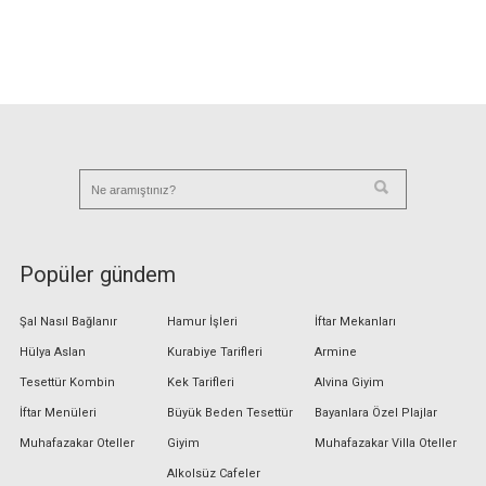
Popüler gündem
Şal Nasıl Bağlanır
Hamur İşleri
İftar Mekanları
Hülya Aslan
Kurabiye Tarifleri
Armine
Tesettür Kombin
Kek Tarifleri
Alvina Giyim
İftar Menüleri
Büyük Beden Tesettür
Bayanlara Özel Plajlar
Muhafazakar Oteller
Giyim
Muhafazakar Villa Oteller
Alkolsüz Cafeler