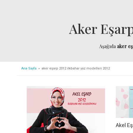
Aker Eşarp
Aşağıda
aker eş
Ana Sayfa
» aker eşarp 2012 ilkbahar yaz modelleri 2012
Akel Eş