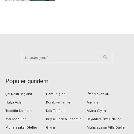
Popüler gündem
Şal Nasıl Bağlanır
Hamur İşleri
İftar Mekanları
Hülya Aslan
Kurabiye Tarifleri
Armine
Tesettür Kombin
Kek Tarifleri
Alvina Giyim
İftar Menüleri
Büyük Beden Tesettür
Bayanlara Özel Plajlar
Muhafazakar Oteller
Giyim
Muhafazakar Villa Oteller