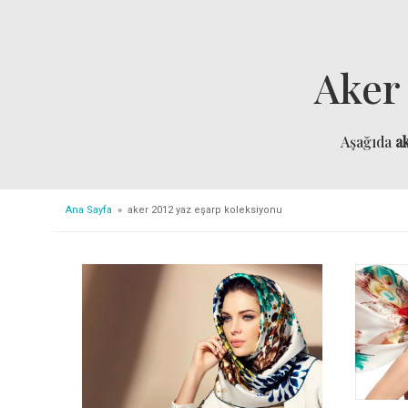
Aker
Aşağıda
a
Ana Sayfa
» aker 2012 yaz eşarp koleksiyonu