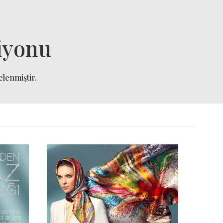
iyonu
elenmiştir.