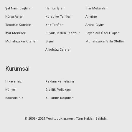
Şal Nasıl Bağlanır
Hamur İşleri
İftar Mekanları
Hülya Aslan
Kurabiye Tarifleri
Armine
Tesettür Kombin
Kek Tarifleri
Alvina Giyim
İftar Menüleri
Büyük Beden Tesettür
Bayanlara Özel Plajlar
Muhafazakar Oteller
Giyim
Muhafazakar Villa Oteller
Alkolsüz Cafeler
Kurumsal
Hikayemiz
Reklam ve İletişim
Künye
Gizlilik Politikası
Basında Biz
Kullanım Koşulları
© 2009 - 2024 Yesiltopuklar.com. Tüm Hakları Saklıdır.