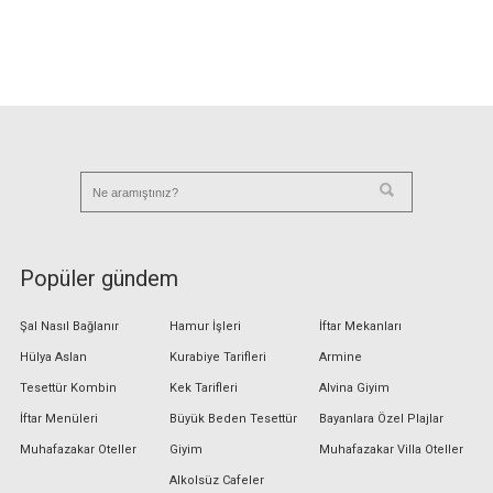
Popüler gündem
Şal Nasıl Bağlanır
Hamur İşleri
İftar Mekanları
Hülya Aslan
Kurabiye Tarifleri
Armine
Tesettür Kombin
Kek Tarifleri
Alvina Giyim
İftar Menüleri
Büyük Beden Tesettür
Bayanlara Özel Plajlar
Muhafazakar Oteller
Giyim
Muhafazakar Villa Oteller
Alkolsüz Cafeler