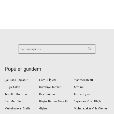
Popüler gündem
Şal Nasıl Bağlanır
Hamur İşleri
İftar Mekanları
Hülya Aslan
Kurabiye Tarifleri
Armine
Tesettür Kombin
Kek Tarifleri
Alvina Giyim
İftar Menüleri
Büyük Beden Tesettür
Bayanlara Özel Plajlar
Muhafazakar Oteller
Giyim
Muhafazakar Villa Oteller