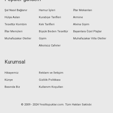
Şal Nasıl Bağlanır
Hamur İşleri
İftar Mekanları
Hülya Aslan
Kurabiye Tarifleri
Armine
Tesettür Kombin
Kek Tarifleri
Alvina Giyim
İftar Menüleri
Büyük Beden Tesettür
Bayanlara Özel Plajlar
Muhafazakar Oteller
Giyim
Muhafazakar Villa Oteller
Alkolsüz Cafeler
Kurumsal
Hikayemiz
Reklam ve İletişim
Künye
Gizlilik Politikası
Basında Biz
Kullanım Koşulları
© 2009 - 2024 Yesiltopuklar.com. Tüm Hakları Saklıdır.