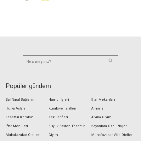
Popüler gündem
Şal Nasıl Bağlanır
Hamur İşleri
İftar Mekanları
Hülya Aslan
Kurabiye Tarifleri
Armine
Tesettür Kombin
Kek Tarifleri
Alvina Giyim
İftar Menüleri
Büyük Beden Tesettür
Bayanlara Özel Plajlar
Muhafazakar Oteller
Giyim
Muhafazakar Villa Oteller