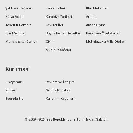
Şal Nasıl Bağlanır
Hamur İşleri
İftar Mekanları
Hülya Aslan
Kurabiye Tarifleri
Armine
Tesettür Kombin
Kek Tarifleri
Alvina Giyim
İftar Menüleri
Büyük Beden Tesettür
Bayanlara Özel Plajlar
Muhafazakar Oteller
Giyim
Muhafazakar Villa Oteller
Alkolsüz Cafeler
Kurumsal
Hikayemiz
Reklam ve İletişim
Künye
Gizlilik Politikası
Basında Biz
Kullanım Koşulları
© 2009 - 2024 Yesiltopuklar.com. Tüm Hakları Saklıdır.