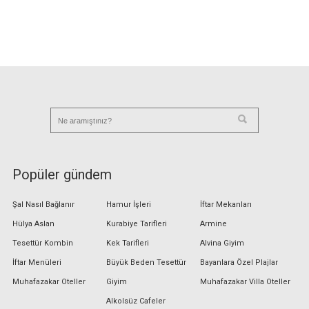
Popüler gündem
Şal Nasıl Bağlanır
Hamur İşleri
İftar Mekanları
Hülya Aslan
Kurabiye Tarifleri
Armine
Tesettür Kombin
Kek Tarifleri
Alvina Giyim
İftar Menüleri
Büyük Beden Tesettür
Bayanlara Özel Plajlar
Muhafazakar Oteller
Giyim
Muhafazakar Villa Oteller
Alkolsüz Cafeler