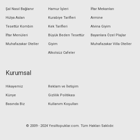
Şal Nasıl Bağlanır
Hamur İşleri
İftar Mekanları
Hülya Aslan
Kurabiye Tarifleri
Armine
Tesettür Kombin
Kek Tarifleri
Alvina Giyim
İftar Menüleri
Büyük Beden Tesettür
Bayanlara Özel Plajlar
Muhafazakar Oteller
Giyim
Muhafazakar Villa Oteller
Alkolsüz Cafeler
Kurumsal
Hikayemiz
Reklam ve İletişim
Künye
Gizlilik Politikası
Basında Biz
Kullanım Koşulları
© 2009 - 2024 Yesiltopuklar.com. Tüm Hakları Saklıdır.