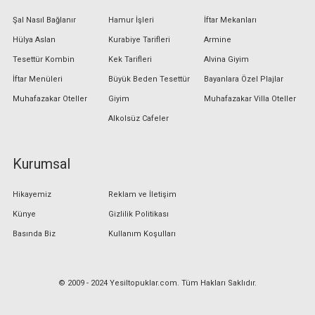
Şal Nasıl Bağlanır
Hamur İşleri
İftar Mekanları
Hülya Aslan
Kurabiye Tarifleri
Armine
Tesettür Kombin
Kek Tarifleri
Alvina Giyim
İftar Menüleri
Büyük Beden Tesettür
Bayanlara Özel Plajlar
Muhafazakar Oteller
Giyim
Muhafazakar Villa Oteller
Alkolsüz Cafeler
Kurumsal
Hikayemiz
Reklam ve İletişim
Künye
Gizlilik Politikası
Basında Biz
Kullanım Koşulları
© 2009 - 2024 Yesiltopuklar.com. Tüm Hakları Saklıdır.