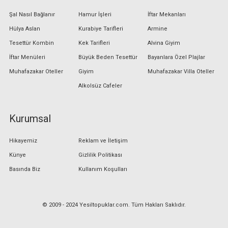
Şal Nasıl Bağlanır
Hamur İşleri
İftar Mekanları
Hülya Aslan
Kurabiye Tarifleri
Armine
Tesettür Kombin
Kek Tarifleri
Alvina Giyim
İftar Menüleri
Büyük Beden Tesettür
Bayanlara Özel Plajlar
Muhafazakar Oteller
Giyim
Muhafazakar Villa Oteller
Alkolsüz Cafeler
Kurumsal
Hikayemiz
Reklam ve İletişim
Künye
Gizlilik Politikası
Basında Biz
Kullanım Koşulları
© 2009 - 2024 Yesiltopuklar.com. Tüm Hakları Saklıdır.