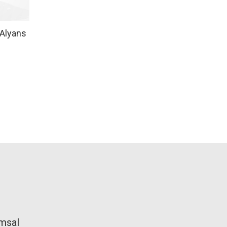
 Alyans
msal