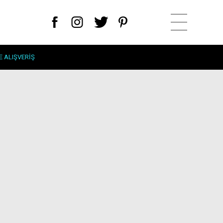
E ALIŞVERIŞ