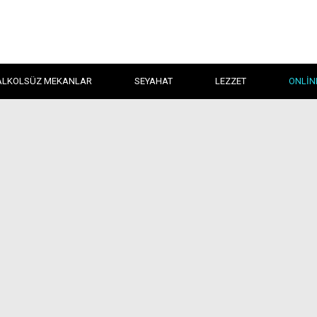
ALKOLSÜZ MEKANLAR
SEYAHAT
LEZZET
ONLIN