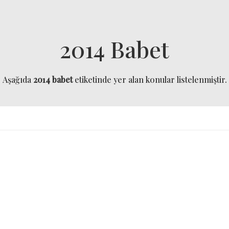
2014 Babet
Aşağıda
2014 babet
etiketinde yer alan konular listelenmiştir.