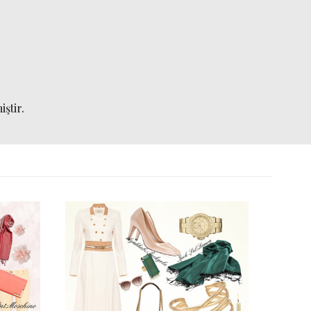
ştir.