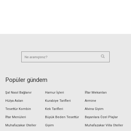
Popüler gündem
Şal Nasıl Bağlanır
Hamur İşleri
İftar Mekanları
Hülya Aslan
Kurabiye Tarifleri
Armine
Tesettür Kombin
Kek Tarifleri
Alvina Giyim
İftar Menüleri
Büyük Beden Tesettür
Bayanlara Özel Plajlar
Muhafazakar Oteller
Giyim
Muhafazakar Villa Oteller