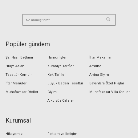
Popüler gündem
Şal Nasıl Bağlanır
Hamur İşleri
İftar Mekanları
Hülya Aslan
Kurabiye Tarifleri
Armine
Tesettür Kombin
Kek Tarifleri
Alvina Giyim
İftar Menüleri
Büyük Beden Tesettür
Bayanlara Özel Plajlar
Muhafazakar Oteller
Giyim
Muhafazakar Villa Oteller
Alkolsüz Cafeler
Kurumsal
Hikayemiz
Reklam ve İletişim