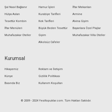
Şal Nasıl Bağlanır
Hamur İşleri
İftar Mekanları
Hülya Aslan
Kurabiye Tarifleri
Armine
Tesettür Kombin
Kek Tarifleri
Alvina Giyim
İftar Menüleri
Büyük Beden Tesettür
Bayanlara Özel Plajlar
Muhafazakar Oteller
Giyim
Muhafazakar Villa Oteller
Alkolsüz Cafeler
Kurumsal
Hikayemiz
Reklam ve İletişim
Künye
Gizlilik Politikası
Basında Biz
Kullanım Koşulları
© 2009 - 2024 Yesiltopuklar.com. Tüm Hakları Saklıdır.