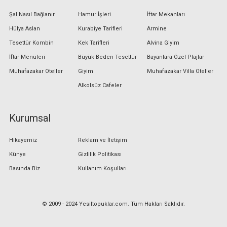
Şal Nasıl Bağlanır
Hamur İşleri
İftar Mekanları
Hülya Aslan
Kurabiye Tarifleri
Armine
Tesettür Kombin
Kek Tarifleri
Alvina Giyim
İftar Menüleri
Büyük Beden Tesettür
Bayanlara Özel Plajlar
Muhafazakar Oteller
Giyim
Muhafazakar Villa Oteller
Alkolsüz Cafeler
Kurumsal
Hikayemiz
Reklam ve İletişim
Künye
Gizlilik Politikası
Basında Biz
Kullanım Koşulları
© 2009 - 2024 Yesiltopuklar.com. Tüm Hakları Saklıdır.