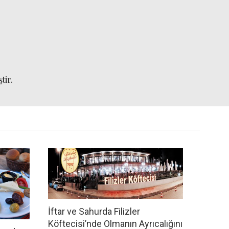
tir.
İftar ve Sahurda Filizler
Köftecisi’nde Olmanın Ayrıcalığını