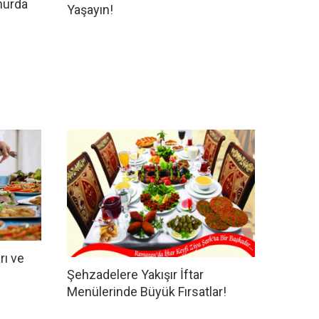
hurda
Yaşayın!
rı ve
Şehzadelere Yakışır İftar
Menülerinde Büyük Fırsatlar!