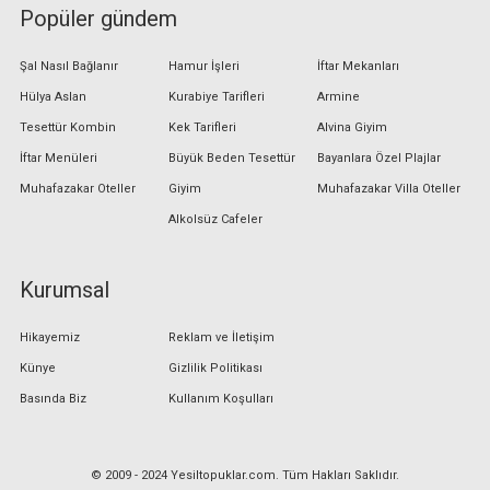
Popüler gündem
Şal Nasıl Bağlanır
Hamur İşleri
İftar Mekanları
Hülya Aslan
Kurabiye Tarifleri
Armine
Tesettür Kombin
Kek Tarifleri
Alvina Giyim
İftar Menüleri
Büyük Beden Tesettür
Bayanlara Özel Plajlar
Muhafazakar Oteller
Giyim
Muhafazakar Villa Oteller
Alkolsüz Cafeler
Kurumsal
Hikayemiz
Reklam ve İletişim
Künye
Gizlilik Politikası
Basında Biz
Kullanım Koşulları
© 2009 - 2024 Yesiltopuklar.com. Tüm Hakları Saklıdır.