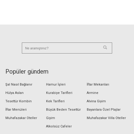
Popüler gündem
Şal Nasıl Bağlanır
Hamur İşleri
İftar Mekanları
Hülya Aslan
Kurabiye Tarifleri
Armine
Tesettür Kombin
Kek Tarifleri
Alvina Giyim
İftar Menüleri
Büyük Beden Tesettür
Bayanlara Özel Plajlar
Muhafazakar Oteller
Giyim
Muhafazakar Villa Oteller
Alkolsüz Cafeler