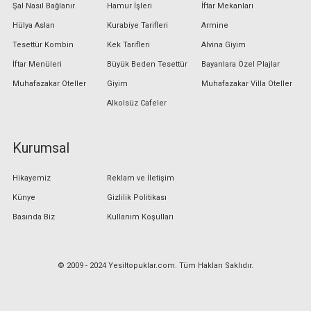
Şal Nasıl Bağlanır
Hamur İşleri
İftar Mekanları
Hülya Aslan
Kurabiye Tarifleri
Armine
Tesettür Kombin
Kek Tarifleri
Alvina Giyim
İftar Menüleri
Büyük Beden Tesettür
Bayanlara Özel Plajlar
Muhafazakar Oteller
Giyim
Muhafazakar Villa Oteller
Alkolsüz Cafeler
Kurumsal
Hikayemiz
Reklam ve İletişim
Künye
Gizlilik Politikası
Basında Biz
Kullanım Koşulları
© 2009 - 2024 Yesiltopuklar.com. Tüm Hakları Saklıdır.